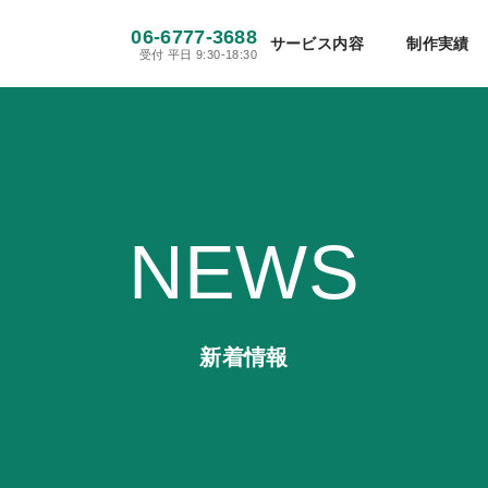
メディア・新聞社
建設・不動産
06-6777-3688
ホームページ制作
サイト保守管理
サービス内容
制作実績
受付 平日 9:30-18:30
工場・製造業
医療・病院・介護
Webシステム開発・アプリ開発
初めての方へ
当社が選ばれる理由
WEBマー
ホテル・旅館・旅行
士業
SNS運用代行
翻訳・多言語サイト制作
情報・通信
その他
NEWS
新着情報