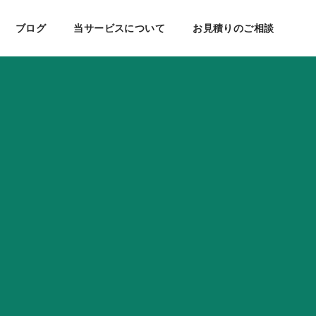
商社・販売・買取
ECサイト制作・ネットショップ構築
ブログ
当サービスについて
お見積りのご相談
美容・健康
ケティング
会社案内
SEO対策
教育・学習