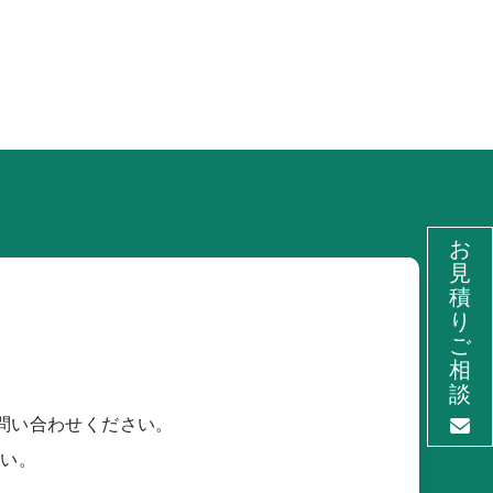
お
見
積
り
ご
相
談
問い合わせください。
さい。