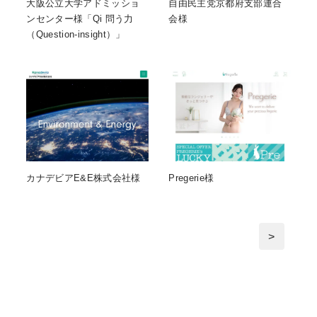
大阪公立大学アドミッショ
自由民主党京都府支部連合
ンセンター様「Qi 問う力
会様
（Question-insight）」
カナデビアE&E株式会社様
Pregerie様
>