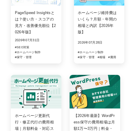
PageSpeed Insightsと
ホームページ維持費は
は？使い方・スコアの
いくら？月額・年間の
見方・改善優先順位【2
相場と内訳【2026年
026年版】
版】
2026年07月31日
2026年07月28日
#SEO対策
#ホームページ制作
#ホームページ制作
#保守・管理
#保守・管理
#相場
#費用
ホームページ更新代
【2026年最新】WordPr
行・修正代行の費用相
ess保守の費用相場は月
場｜月額料金・対応ス
額1万〜3万円｜料金・