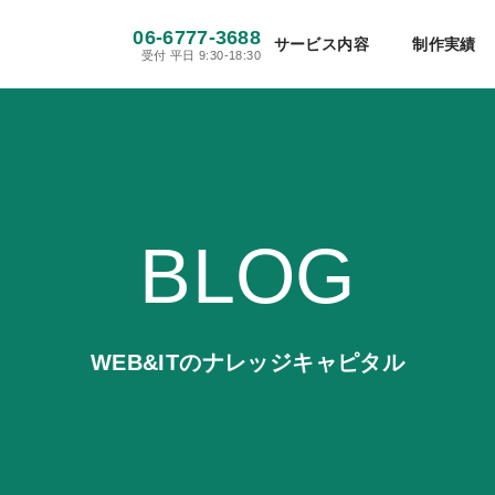
メディア・新聞社
建設・不動産
06-6777-3688
ホームページ制作
サイト保守管理
サービス内容
制作実績
受付 平日 9:30-18:30
工場・製造業
医療・病院・介護
Webシステム開発・アプリ開発
初めての方へ
当社が選ばれる理由
WEBマー
ホテル・旅館・旅行
士業
SNS運用代行
翻訳・多言語サイト制作
情報・通信
その他
BLOG
WEB&ITのナレッジキャピタル