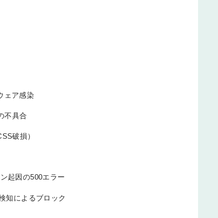
ウェア感染
ンの不具合
SS破損）
ジョン起因の500エラー
誤検知によるブロック