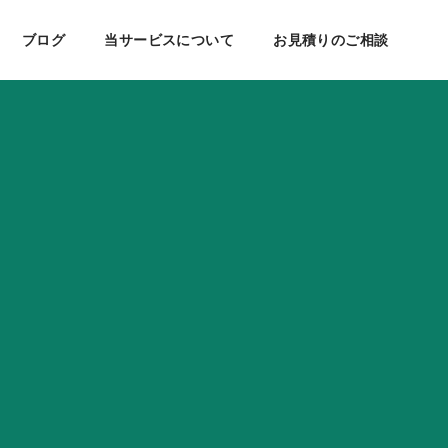
商社・販売・買取
ECサイト制作・ネットショップ構築
ブログ
当サービスについて
お見積りのご相談
美容・健康
ケティング
会社案内
SEO対策
教育・学習