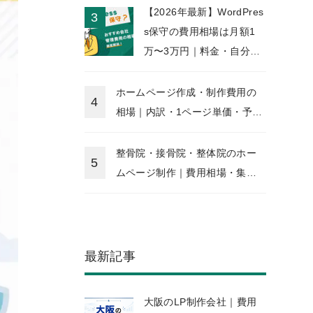
【2026年最新】WordPres
s保守の費用相場は月額1
万〜3万円｜料金・自分で
できる範囲・外注先の選び
方
ホームページ作成・制作費用の
相場｜内訳・1ページ単価・予算
別一覧【2026年版】
整骨院・接骨院・整体院のホー
ムページ制作｜費用相場・集客
成功のポイント・AI接客活用法
【2026年版】
最新記事
大阪のLP制作会社｜費用