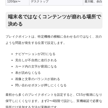
1200px〜
デスクトップ
最大幅、余白、
端末名ではなくコンテンツが崩れる場所で
決める
ブレイクポイントは、特定機種の横幅に合わせるのではなく、次の
ような問題が発生する位置で設定します。
ナビゲーションが2行になる
見出しが不自然に改行される
カード内の文字が窮屈になる
表が読めなくなる
画像と文章のバランスが崩れる
問い合わせボタンが押しにくくなる
最初から多くのブレイクポイントを設定すると、CSSが複雑になり
保守しにくくなります。まず2〜4段階で設計し、実機確認で必要な
箇所だけ追加する方法が実務的です。