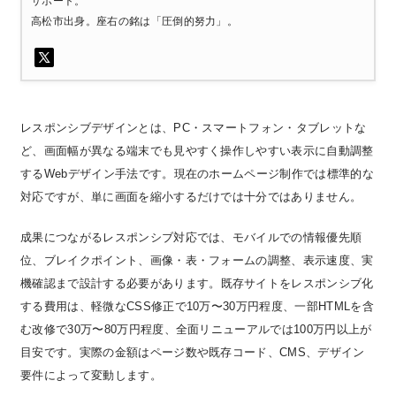
サポート。
高松市出身。座右の銘は「圧倒的努力」。
レスポンシブデザインとは、PC・スマートフォン・タブレットな
ど、画面幅が異なる端末でも見やすく操作しやすい表示に自動調整
するWebデザイン手法です。現在のホームページ制作では標準的な
対応ですが、単に画面を縮小するだけでは十分ではありません。
成果につながるレスポンシブ対応では、
モバイルでの情報優先順
位、ブレイクポイント、画像・表・フォームの調整、表示速度、実
機確認
まで設計する必要があります。既存サイトをレスポンシブ化
する費用は、軽微なCSS修正で10万〜30万円程度、一部HTMLを含
む改修で30万〜80万円程度、全面リニューアルでは100万円以上が
目安です。実際の金額はページ数や既存コード、CMS、デザイン
要件によって変動します。