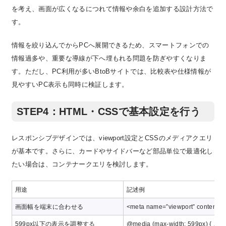
を考え、画面が広くなるにつれて情報や余白を追加する設計方法で
す。
情報を絞り込んでからPCへ展開できるため、スマートフォンでの
情報過多や、重要な導線が下へ埋もれる問題を防ぎやすくなりま
す。ただし、PC利用が多いBtoBサイトでは、比較表や仕様情報が
見やすいPC表示も同時に検証します。
STEP4：HTML・CSSで基本設定を行う
レスポンシブデザインでは、viewport設定とCSSのメディアクエリ
が基本です。さらに、カードやサイドバーなど部品単位で最適化し
たい場合は、コンテナークエリを検討します。
用途
記述例
画面幅を端末に合わせる
<meta name=”viewport” content=”wi
599px以下の表示を調整する
@media (max-width: 599px) { … }