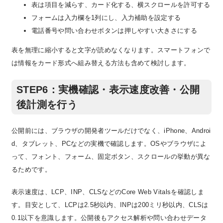
表は項目を減らす、カード化する、横スクロールを許可する
フォームは入力欄を1列にし、入力補助を設定する
電話番号や問い合わせボタンは押しやすい大きさにする
表を無理に縮小すると文字が読めなくなります。スマートフォンで
は情報をカード形式へ組み替える方法も含めて検討します。
STEP6：実機確認・表示速度改善・公開
後計測を行う
公開前には、ブラウザの開発者ツールだけでなく、iPhone、Androi
d、タブレット、PCなどの実機で確認します。OSやブラウザによ
って、フォント、フォーム、固定ボタン、スクロールの挙動が異な
るためです。
表示速度は、LCP、INP、CLSなどのCore Web Vitalsを確認しま
す。目安として、LCPは2.5秒以内、INPは200ミリ秒以内、CLSは
0.1以下を意識します。公開後もアクセス解析や問い合わせデータ