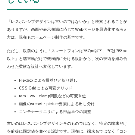
「レスポンシブデザインは古いのではないか」と検索されることが
ありますが、画面や表示領域に応じてWebページを最適化する考え
方は、現在もホームページ制作の基本です。
ただし、以前のように「スマートフォンは767px以下、PCは768px
以上」と端末幅だけで機械的に分ける設計から、次の技術を組み合
わせた柔軟な設計へ変化しています。
Flexboxによる横並びと折り返し
CSS Gridによる可変グリッド
rem・vw・clamp関数などの可変単位
画像のsrcset・picture要素による出し分け
コンテナークエリによる部品単位の調整
古いのはレスポンシブデザインそのものではなく、特定の端末だけ
を前提に固定値を並べる設計です。現在は、端末名ではなく「コン