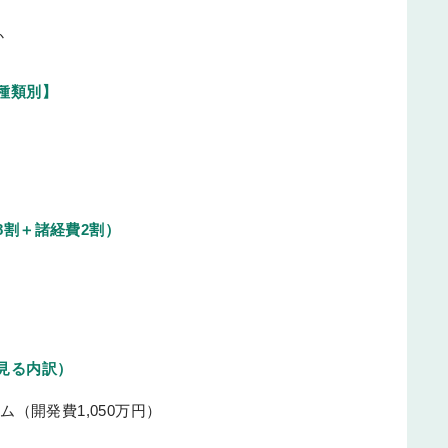
か
種類別】
割＋諸経費2割）
見る内訳）
（開発費1,050万円）