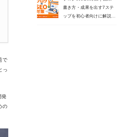
書き方・成果を出す7ステ
ップを初心者向けに解説
【2026年版】
題で
とっ
開発
めの