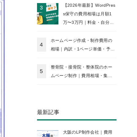
【2026年最新】WordPres
s保守の費用相場は月額1
万〜3万円｜料金・自分で
できる範囲・外注先の選び
方
ホームページ作成・制作費用の
相場｜内訳・1ページ単価・予算
別一覧【2026年版】
整骨院・接骨院・整体院のホー
ムページ制作｜費用相場・集客
成功のポイント・AI接客活用法
【2026年版】
最新記事
大阪のLP制作会社｜費用