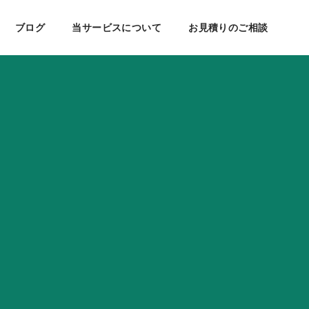
商社・販売・買取
ECサイト制作・ネットショップ構築
ブログ
当サービスについて
お見積りのご相談
美容・健康
ケティング
会社案内
SEO対策
教育・学習