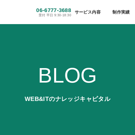
メディア・新聞社
建設・不動産
06-6777-3688
ホームページ制作
サイト保守管理
サービス内容
制作実績
受付 平日 9:30-18:30
工場・製造業
医療・病院・介護
Webシステム開発・アプリ開発
初めての方へ
当社が選ばれる理由
WEBマー
ホテル・旅館・旅行
士業
SNS運用代行
翻訳・多言語サイト制作
情報・通信
その他
BLOG
WEB&ITのナレッジキャピタル