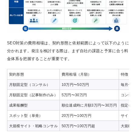
SEO対策の費用相場は、契約形態と依頼範囲によって以下のように
分かれます。発注を検討する際は、まず自社の課題と予算に合う料
金体系を把握することが重要です。
契約形態
費用相場（月額）
特徴
月額固定型（コンサル）
10万円〜50万円
毎月一定
月額固定型（記事制作のみ）
5万円〜30万円
コンテン
成果報酬型
順位達成時に月額3万円〜30万円
指定キー
スポット型（単発）
20万円〜100万円
サイト診
大規模サイト・戦略コンサル
50万円〜100万円超
大規模E