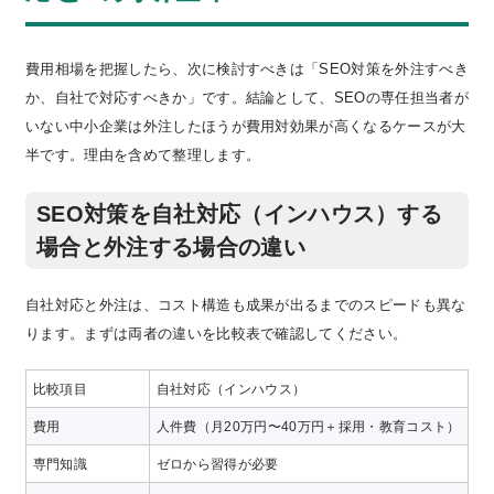
費用相場を把握したら、次に検討すべきは「SEO対策を外注すべき
か、自社で対応すべきか」です。結論として、SEOの専任担当者が
いない中小企業は外注したほうが費用対効果が高くなるケースが大
半です。理由を含めて整理します。
SEO対策を自社対応（インハウス）する
場合と外注する場合の違い
自社対応と外注は、コスト構造も成果が出るまでのスピードも異な
ります。まずは両者の違いを比較表で確認してください。
比較項目
自社対応（インハウス）
外
費用
人件費（月20万円〜40万円＋採用・教育コスト）
月
専門知識
ゼロから習得が必要
専