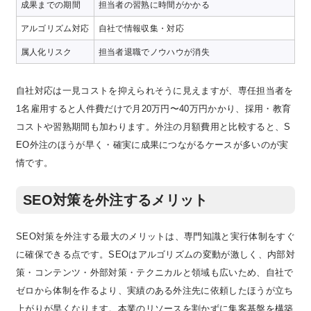
成果までの期間
担当者の習熟に時間がかかる
初
アルゴリズム対応
自社で情報収集・対応
最
属人化リスク
担当者退職でノウハウが消失
組
自社対応は一見コストを抑えられそうに見えますが、専任担当者を
1名雇用すると人件費だけで月20万円〜40万円かかり、採用・教育
コストや習熟期間も加わります。外注の月額費用と比較すると、S
EO外注のほうが早く・確実に成果につながるケースが多いのが実
情です。
SEO対策を外注するメリット
SEO対策を外注する最大のメリットは、専門知識と実行体制をすぐ
に確保できる点です。SEOはアルゴリズムの変動が激しく、内部対
策・コンテンツ・外部対策・テクニカルと領域も広いため、自社で
ゼロから体制を作るより、実績のある外注先に依頼したほうが立ち
上がりが早くなります。本業のリソースを割かずに集客基盤を構築