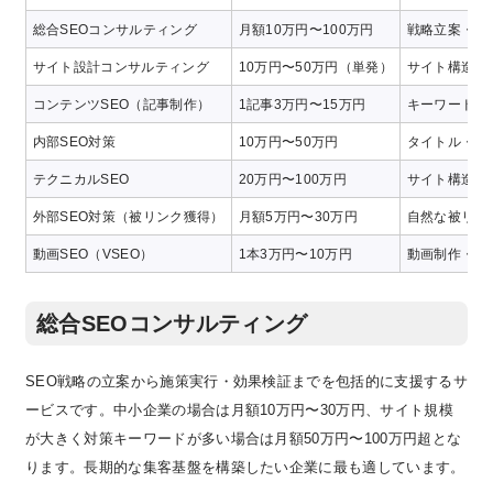
総合SEOコンサルティング
月額10万円〜100万円
戦略立案・施
サイト設計コンサルティング
10万円〜50万円（単発）
サイト構造・
コンテンツSEO（記事制作）
1記事3万円〜15万円
キーワード選
内部SEO対策
10万円〜50万円
タイトル・メ
テクニカルSEO
20万円〜100万円
サイト構造・スキ
外部SEO対策（被リンク獲得）
月額5万円〜30万円
自然な被リン
動画SEO（VSEO）
1本3万円〜10万円
動画制作・タ
総合SEOコンサルティング
SEO戦略の立案から施策実行・効果検証までを包括的に支援するサ
ービスです。中小企業の場合は月額10万円〜30万円、サイト規模
が大きく対策キーワードが多い場合は月額50万円〜100万円超とな
ります。長期的な集客基盤を構築したい企業に最も適しています。